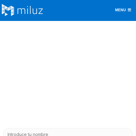
MENU
Miluz – Plataforma Energética para
Asesores
Únete al cambio
Rellena estos datos y nos pondremos en contacto
contigo lo antes posible.
Nombre